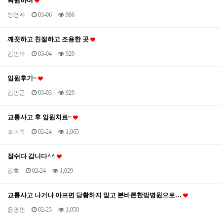
퇴원하며
정영자
03-06
906
깨끗하고 친절하고 조용한 곳
김민아
03-04
929
입원후기~
김민곤
03-03
929
교통사고 후 입원치료~
조미숙
02-24
1,065
잘쉬다 갑니다^^
김호
02-24
1,029
교통사고 나거나 아프면 당황하지 말고 본바른한방병원으로…
윤명인
02-23
1,059