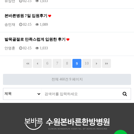
유상선
02-15
1,033
본바른병원 7일 입원후기
송민재
02-15
1,089
발목골절로 만족스럽게 입원한 후기
안영훈
02-15
1,033
6
7
8
10
9
전체 460건
9 페이지