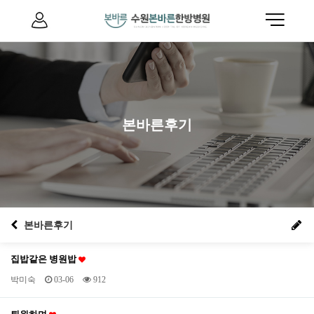
본바른후기
본바른후기
집밥같은 병원밥
박미숙
03-06
912