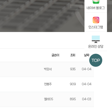
글쓴이
조회
날짜
박강서
935
04-04
전봉주
909
04-04
엘라05
895
04-03