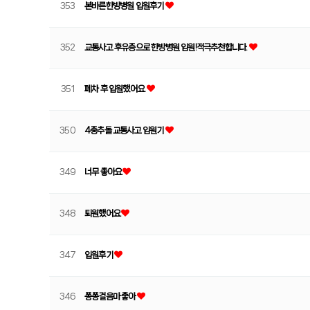
353
본바른한방병원 입원후기
352
교통사고 후유증으로 한방병원 입원!적극추천합니다.
351
폐차 후 입원했어요.
350
4중추돌 교통사고 입원기
349
너무 좋아요
348
퇴원했어요
347
입원후기
346
쫑쫑걸음마 좋아