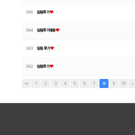
345
입원후기
344
입원후기에용
343
입원 후기
342
입원후기
1
2
3
4
5
6
7
9
10
8