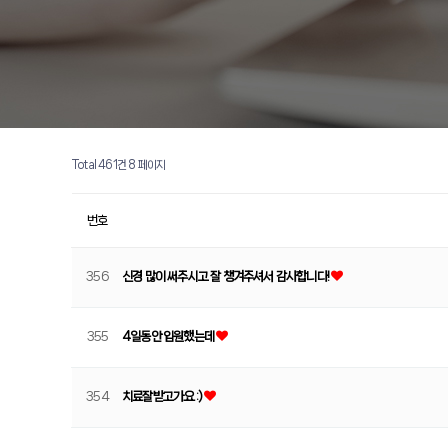
Total 461건
8 페이지
번호
356
신경 많이 써주시고 잘 챙겨주셔서 감사합니다!
355
4일동안 입원했는데
354
치료잘받고가요 :)