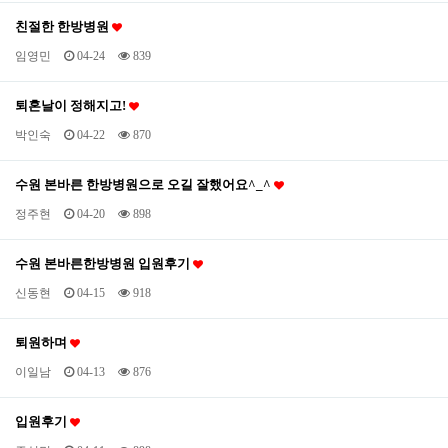
친절한 한방병원
임영민
04-24
839
퇴혼날이 정해지고!
박인숙
04-22
870
수원 본바른 한방병원으로 오길 잘했어요^_^
정주현
04-20
898
수원 본바른한방병원 입원후기
신동현
04-15
918
퇴원하며
이일남
04-13
876
입원후기