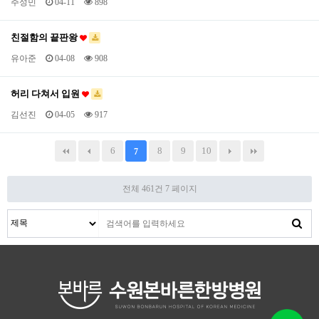
주성민
04-11
898
친절함의 끝판왕
유아준
04-08
908
허리 다쳐서 입원
김선진
04-05
917
6
8
9
10
7
전체 461건
7 페이지