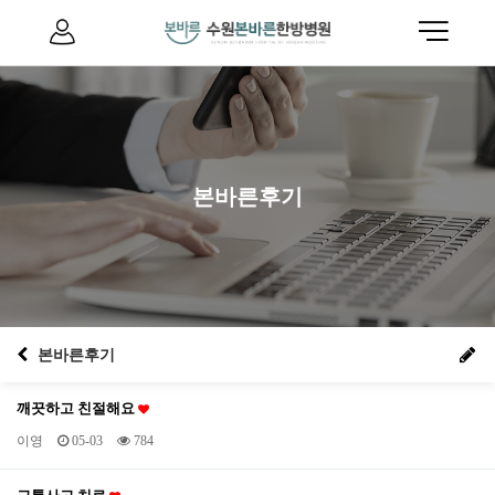
본바른후기
본바른후기
깨끗하고 친절해요
이영
05-03
784