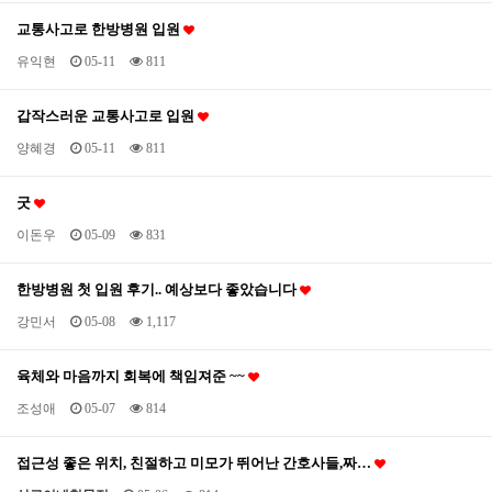
교통사고로 한방병원 입원
유익현
05-11
811
갑작스러운 교통사고로 입원
양혜경
05-11
811
굿
이돈우
05-09
831
한방병원 첫 입원 후기.. 예상보다 좋았습니다
강민서
05-08
1,117
육체와 마음까지 회복에 책임져준 ~~
조성애
05-07
814
접근성 좋은 위치, 친절하고 미모가 뛰어난 간호사들,짜…