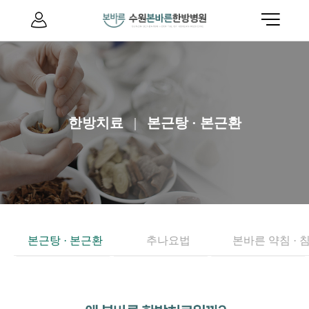
한방치료
|
본근탕 · 본근환
본근탕 · 본근환
추나요법
본바른 약침 · 