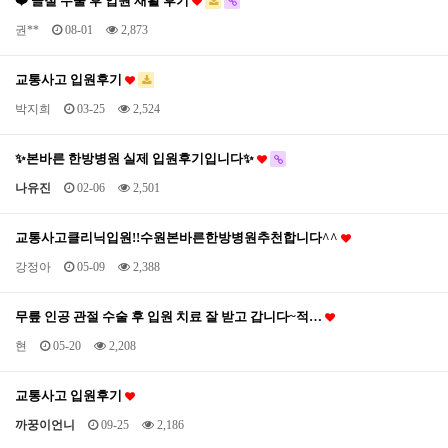
❤️ 골절 수술 후 입원 재활 후기
권**
08-01
2,873
교통사고 입원후기
박지희
03-25
2,524
✨️본바른 한방병원 실제 입원후기입니다✨️
나유진
02-06
2,501
교통사고클리닉입원!!수원본바른한방병원추천합니다^^
강정아
05-09
2,388
무릎 인공 관절 수술 후 입원 치료 잘 받고 갑니다~적…
현
05-20
2,208
교통사고 입원후기
까꿍이언니
09-25
2,186