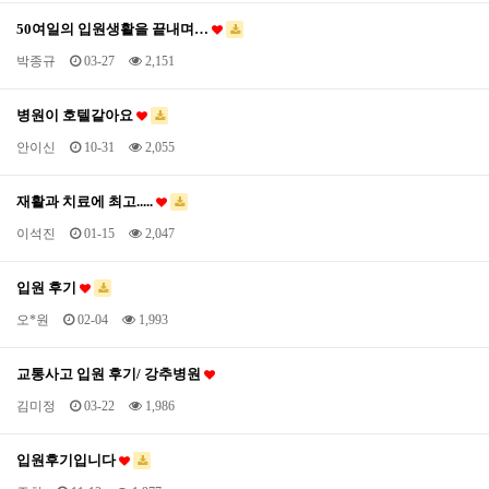
50여일의 입원생활을 끝내며…
박종규
03-27
2,151
병원이 호텔같아요
안이신
10-31
2,055
재활과 치료에 최고.....
이석진
01-15
2,047
입원 후기
오*원
02-04
1,993
교통사고 입원 후기/ 강추병원
김미정
03-22
1,986
입원후기입니다