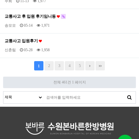
주희
11-13
1,977
교통사고 후 입원 후기임니동
송모모
05-14
1,971
교통사고 입원후기
신춘림
05-28
1,958
2
3
4
5
1
전체 461건
1 페이지